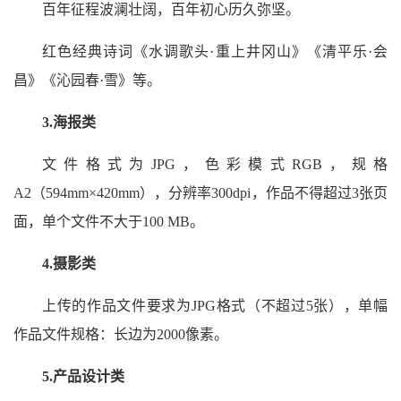
百年征程波澜壮阔，百年初心历久弥坚。
红色经典诗词《水调歌头·重上井冈山》《清平乐·会
昌》《沁园春·雪》等。
3.
海报类
文件格式为JPG，色彩模式RGB，规格
A2（594mm×420mm），分辨率300dpi，作品不得超过3张页
面，单个文件不大于100 MB。
4.
摄影类
上传的作品文件要求为JPG格式（不超过5张），单幅
作品文件规格：长边为2000像素。
5.
产品设计类