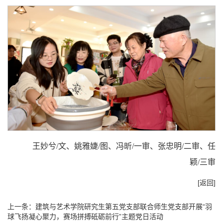
王妙兮/文、姚雅婕/图、冯昕/一审、张忠明/二审、任
颖/三审
[返回]
上一条：
建筑与艺术学院研究生第五党支部联合师生党支部开展“羽
球飞扬凝心聚力，赛场拼搏砥砺前行”主题党日活动