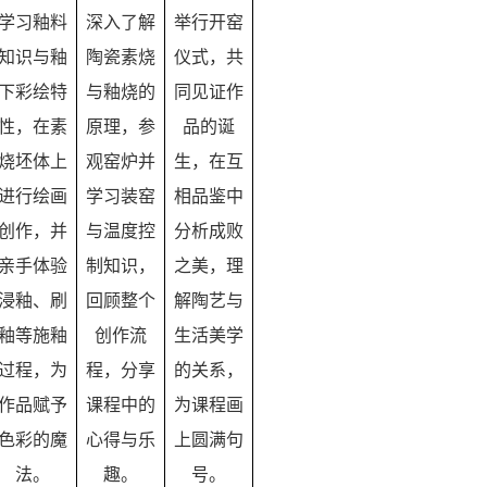
学习釉料
深入了解
举行开窑
知识与釉
陶瓷素烧
仪式，共
下彩绘特
与釉烧的
同见证作
性，在素
原理，参
品的诞
烧坯体上
观窑炉并
生，在互
进行绘画
学习装窑
相品鉴中
创作，并
与温度控
分析成败
亲手体验
制知识，
之美，理
浸釉、刷
回顾整个
解陶艺与
釉等施釉
创作流
生活美学
过程，为
程，分享
的关系，
作品赋予
课程中的
为课程画
色彩的魔
心得与乐
上圆满句
法。
趣。
号。