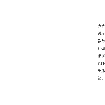
会
践示
教
科
徽
K
出
级、