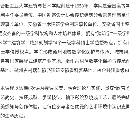
合肥工业大学建筑与艺术学院创建于1958年，学院是全国高
会副主任委员单位、中国勘察设计协会传统建筑分会常务理事单
理事长单位、安徽省土木建筑学会副理事长单位、安徽省国土空间
层次齐备的一级学科架构和人才培养体系，拥有“建筑学”一级学
术学”“建筑学”“城乡规划学”4个一级学科硕士学位授权点，
硕士学位授权点。学院形成徽州地域数字化保护与传承、城市风
。建有国家装配式建筑产业基地、徽州古村落数字化保护与传承
承基地、徽州古村落与徽派建筑安徽省科普基地、校企共建省级B
本课程以短期6次课为授课长度，融合理论与实践，贯穿“欣赏-
陶艺简史、拉坯成型、手塑技法、釉下彩绘及烧成工艺，最终完
审美感知与创作体验，让每位参与者在优雅的艺术环境中认识志
术的生命历程。