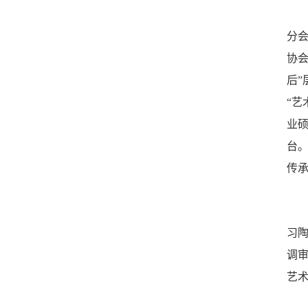
分
协会
后”
“艺
业
台
传
习
调
艺