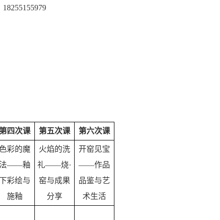
55155979
第四次课
第五次课
第六次课
色彩的魔
火焰的洗
开窑见宝
法——釉
礼——烧·
——作品
下彩绘与
窑与成果
品鉴与艺
施釉
分享
术生活