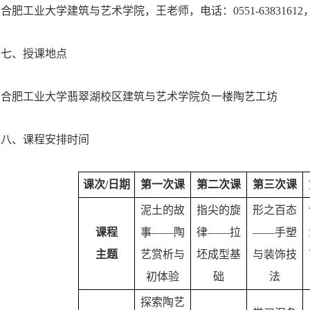
合肥工业大学建筑与艺术学院，王老师，电话：0551-63831612，182
七、授课地点
合肥工业大学翡翠湖校区建筑与艺术学院负一楼陶艺工坊
八、课程安排时间
课次/日期
第一次课
第二次课
第三次课
泥土的故
指尖的旋
形之百态
课程
事——陶
律——拉
——手塑
主题
艺赏析与
坯成型基
与装饰技
初体验
础
法
探索陶艺