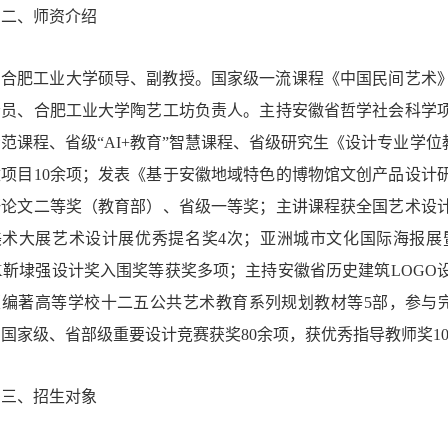
二、师资介绍
合肥工业大学硕导、副教授。国家级一流课程《中国民间艺术
会员、合肥工业大学陶艺工坊负责人。主持安徽省哲学社会科学
范课程、省级“AI+教育”智慧课程、省级研究生《设计专业学
改项目10余项；发表《基于安徽地域特色的博物馆文创产品设计
研论文二等奖（教育部）、省级一等奖；主讲课程获全国艺术设
美术大展艺术设计展优秀提名奖4次；亚洲城市文化国际海报展
TK靳埭强设计奖入围奖等获奖多项；主持安徽省历史建筑LOG
版编著高等学校十二五公共艺术教育系列规划教材等5部，参与
国家级、省部级重要设计竞赛获奖80余项，获优秀指导教师奖1
三、招生对象