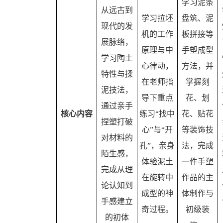
学习泥条
从远古到
学习拉坯
盘筑、泥
现代的发
机的工作
板拼接等
展脉络，
原理与中
手塑成型
学习陶土
心律动，
方法，并
特性与揉
在老师指
掌握刻
泥技法，
导下重点
花、划
通过亲手
核心内容
练习“找中
花、贴花
捏塑打破
心”与“开
等装饰技
对材料的
孔”，亲身
法，完成
陌生感，
体验泥土
一件手塑
完成从理
在旋转中
作品的主
论认知到
成型的神
体制作与
手感建立
奇过程。
初级装
的初体