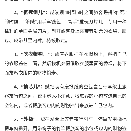
2、“抠死倒儿”：
趁凌晨4时到5时之间旅客睡得特“死”
的时候，“笨贼”用手拿钱包，“高手”爱玩刀片儿，专用一种
锋利的单面金属刀片，割开旅客身上夹带着钞票的衣袋、腰
包、皮带甚至内裤，将钱取走。
3、“吃衣帽钩儿”：
旅客衣服挂在衣帽钩上，贼把自己
的衣服盖在上面，然后找机会假借取衣服里面的香烟，将下
面旅客衣服内的财物偷走。
4、“抽芯儿”：
贼把装有废报纸的空包塞在行李架上旅
客旅行包之间，夜里趁人不注意，将旅客的小包放进自己的
空包内，或者把旅客包内的财物抽出来放进自己包内。
5、“外撬”：
贼在站台上等着夜行列车一停靠就用撬棍
把车窗撬开，用带钩子的竹竿把旅客的小包或包内的财物盗