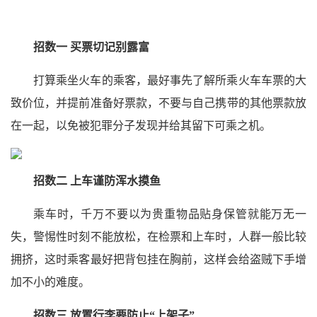
招数一 买票切记别露富
打算乘坐火车的乘客，最好事先了解所乘火车车票的大
致价位，并提前准备好票款，不要与自己携带的其他票款放
在一起，以免被犯罪分子发现并给其留下可乘之机。
招数二 上车谨防浑水摸鱼
乘车时，千万不要以为贵重物品贴身保管就能万无一
失，警惕性时刻不能放松，在检票和上车时，人群一般比较
拥挤，这时乘客最好把背包挂在胸前，这样会给盗贼下手增
加不小的难度。
招数三 放置行李要防止“上架子”