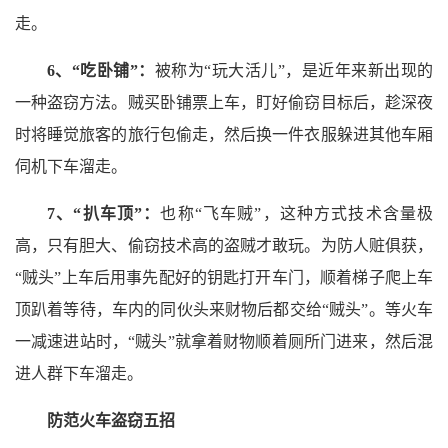
走。
6、“吃卧铺”：
被称为“玩大活儿”，是近年来新出现的
一种盗窃方法。贼买卧铺票上车，盯好偷窃目标后，趁深夜
时将睡觉旅客的旅行包偷走，然后换一件衣服躲进其他车厢
伺机下车溜走。
7、“扒车顶”：
也称“飞车贼”，这种方式技术含量极
高，只有胆大、偷窃技术高的盗贼才敢玩。为防人赃俱获，
“贼头”上车后用事先配好的钥匙打开车门，顺着梯子爬上车
顶趴着等待，车内的同伙头来财物后都交给“贼头”。等火车
一减速进站时，“贼头”就拿着财物顺着厕所门进来，然后混
进人群下车溜走。
防范火车盗窃五招