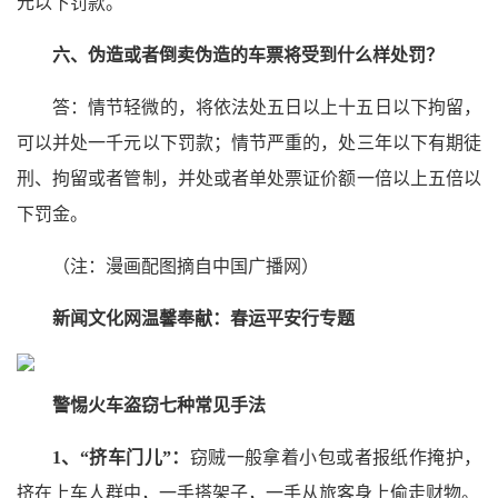
元以下罚款。
六、伪造或者倒卖伪造的车票将受到什么样处罚？
答：情节轻微的，将依法处五日以上十五日以下拘留，
可以并处一千元以下罚款；情节严重的，处三年以下有期徒
刑、拘留或者管制，并处或者单处票证价额一倍以上五倍以
下罚金。
（注：漫画配图摘自中国广播网）
新闻文化网温馨奉献：春运平安行专题
警惕火车盗窃七种常见手法
1、“挤车门儿”：
窃贼一般拿着小包或者报纸作掩护，
挤在上车人群中，一手搭架子，一手从旅客身上偷走财物。