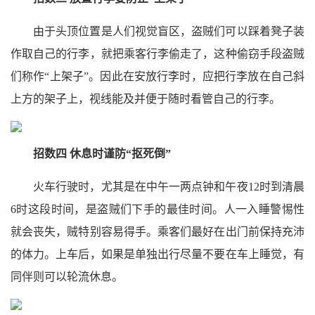
由于头顶位置是人们视觉盲区，盗贼们可以踩着凳子装
作取自己的行李，就把乘客行李偷走了，这种偷窃手段盗贼
们称作“上架子”。因此在安放行李时，应把行李放在自己斜
上方的架子上，视线能及并便于随时看管自己的行李。
招数四 休息时谨防“抠死倒”
火车行驶时，尤其是在中午一两点钟和午夜12时到清晨
6时这段时间，是盗贼们下手的最佳时间。人一入睡警惕性
就会丧失，贼特别容易得手。乘客们最好在出门前保持充沛
的体力。上车后，如果是单独出行尽量不要在车上睡觉，有
同伴则可以轮流休息。