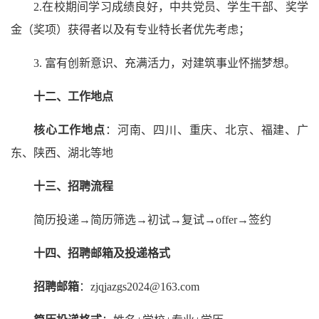
2.在校期间学习成绩良好，中共党员、学生干部、奖学
金（奖项）获得者以及有专业特长者优先考虑；
3. 富有创新意识、充满活力，对建筑事业怀揣梦想。
十二、工作地点
核心
工作地点
：河南、四川、重庆、北京、福建、广
东、陕西、湖北等地
十
三
、
招聘流程
简历投递→简历筛选→初试→复试→offer→签约
十
四
、招聘邮箱及投递格式
招聘邮箱
：zjqjazgs2024@163.com