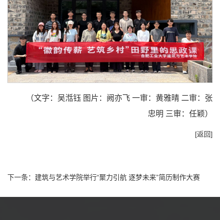
（文字：吴湉钰 图片：阙亦飞 一审：黄雅晴 二审：张
忠明 三审：任颖）
[返回]
下一条：
建筑与艺术学院举行“聚力引航 逐梦未来”简历制作大赛